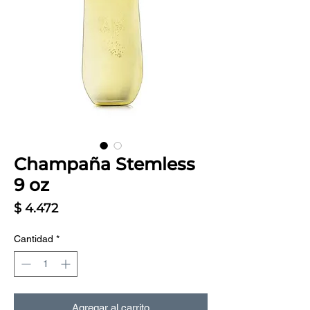
Champaña Stemless
9 oz
Precio
$ 4.472
Cantidad
*
Agregar al carrito