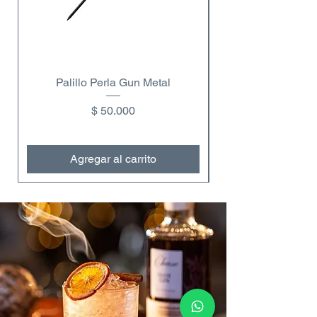
Palillo Perla Gun Metal
Copa de vino dobl
Precio
$ 50.000
Agregar al carrito