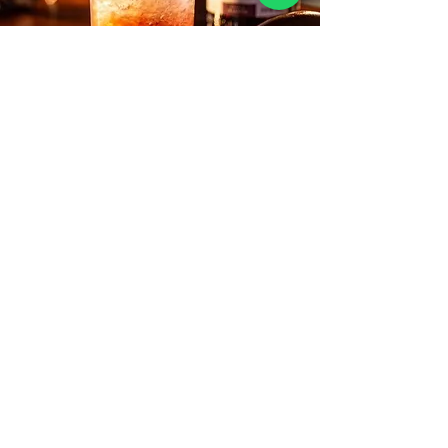
Contáctanos
VENTAS:
+57 322 4248048
ventas@bartendingcolombia.com
Social
Dirección
CRA 15 #80-25
Barrio Unilago Bogotá D.C