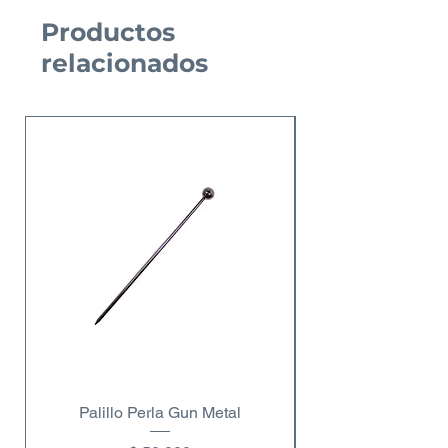
Productos
relacionados
Nuevo Producto
Palillo Perla Gun Metal
Copa de vino dobl