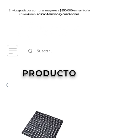
Envíos gratis por compras mayores a
$950.000
en territorio
colombiano,
aplican términos y condiciones.
PRODUCTO