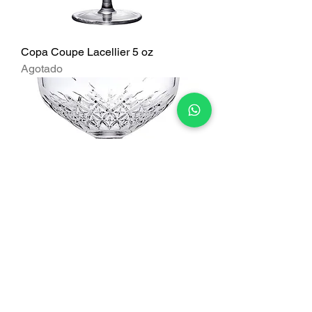
Copa Coupe Lacellier 5 oz
Agotado
Coupe vintage
Precio
$ 30.000