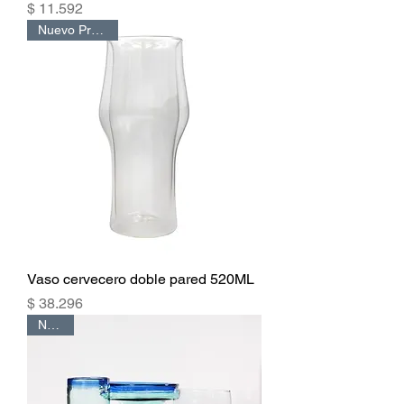
Precio
$ 11.592
Nuevo Producto
Vaso cervecero doble pared 520ML
Precio
$ 38.296
Nuevo