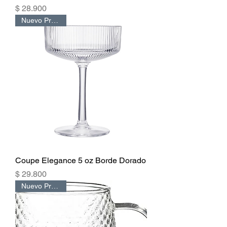
Precio
$ 28.900
Nuevo Producto
Coupe Elegance 5 oz Borde Dorado
Precio
$ 29.800
Nuevo Producto