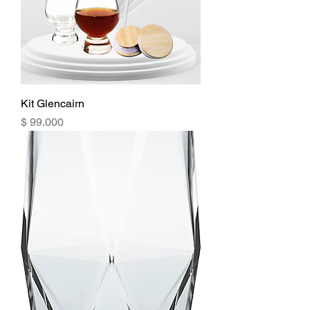
Kit Glencairn
Precio
$ 99.000