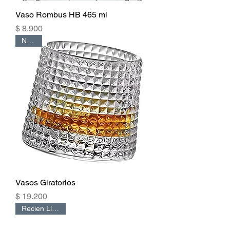
Vaso Rombus HB 465 ml
Precio
$ 8.900
Nuevo
Vasos Giratorios
Precio
$ 19.200
Recien Llegado