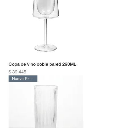
Copa de vino doble pared 290ML
Precio
$ 39.445
Nuevo Producto