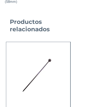
(58mm)
Productos
relacionados
Nuevo Producto