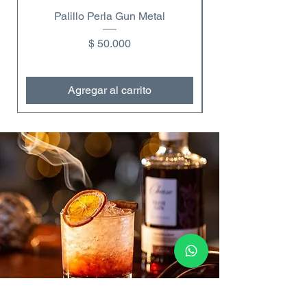
Palillo Perla Gun Metal
Copa de vino dobl
Precio
$ 50.000
Agregar al carrito
Contáctanos