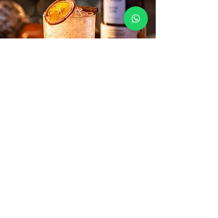
Contáctanos
VENTAS:
+57 322 4248048
ventas@bartendingcolombia.com
Social
Dirección
CRA 15 #80-25
Barrio Unilago Bogotá D.C