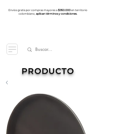
Envíos gratis por compras mayores a
$950.000
en territorio
colombiano,
aplican términos y condiciones.
PRODUCTO