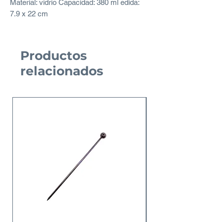
Material: vidrio Capacidad: 380 ml edida:
7.9 x 22 cm
Productos
relacionados
Nuevo Producto