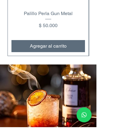
Palillo Perla Gun Metal
Copa de vino dobl
Precio
$ 50.000
Agregar al carrito