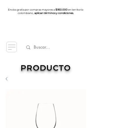
Envíos gratis por compras mayores a
$950.000
en territorio
colombiano,
aplican términos y condiciones.
PRODUCTO