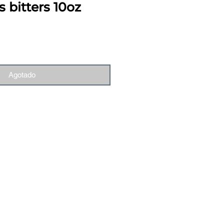
 bitters 10oz
Agotado