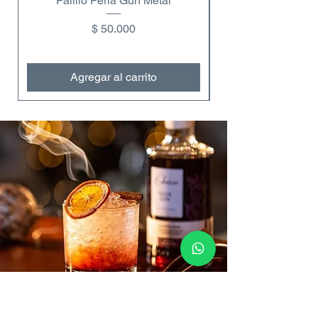
Palillo Perla Gun Metal
Copa de vino dobl
Precio
$ 50.000
Agregar al carrito
Contáctanos