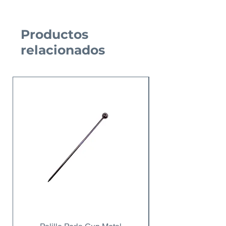
Productos
relacionados
Nuevo Producto