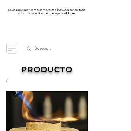
Envíos gratis por compras mayores a
$950.000
en territorio
colombiano,
aplican términos y condiciones.
PRODUCTO