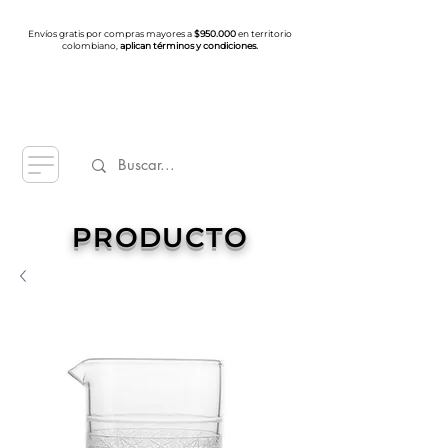
Envíos gratis por compras mayores a
$950.000
en territorio
colombiano,
aplican términos y condiciones.
PRODUCTO