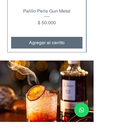
Palillo Perla Gun Metal
Copa de vino dobl
Precio
$ 50.000
Agregar al carrito