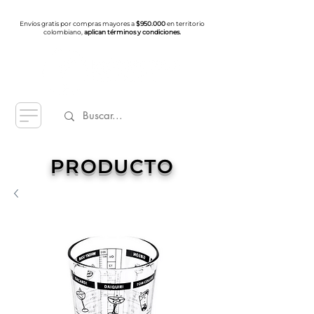
Envíos gratis por compras mayores a
$950.000
en territorio
colombiano,
aplican términos y condiciones.
PRODUCTO