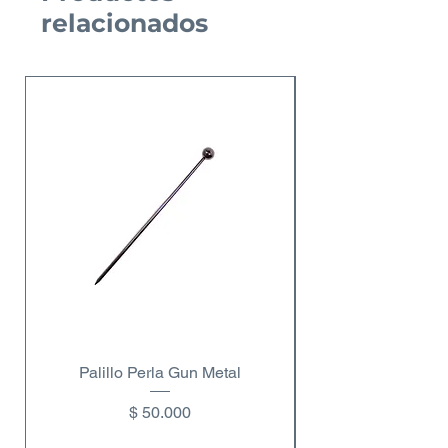
relacionados
Nuevo Producto
Palillo Perla Gun Metal
Copa de vino dobl
Precio
$ 50.000