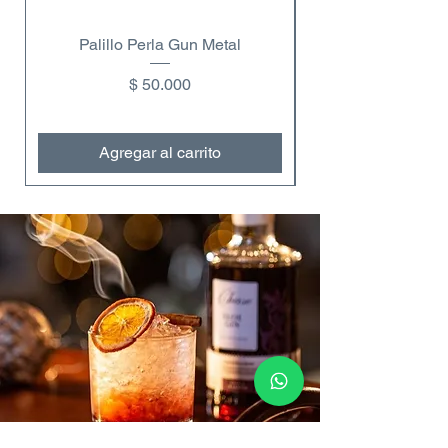
Palillo Perla Gun Metal
Copa de vino dobl
Precio
$ 50.000
Agregar al carrito