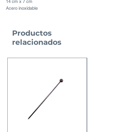
14 cm x 7 cm
Acero inoxidable
Productos
relacionados
Nuevo Producto