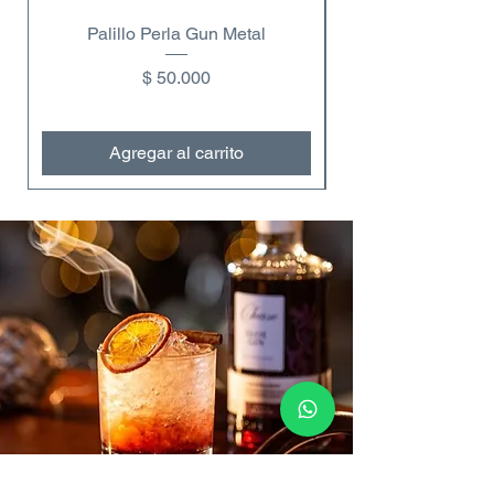
Palillo Perla Gun Metal
Copa de vino dobl
Precio
$ 50.000
Agregar al carrito