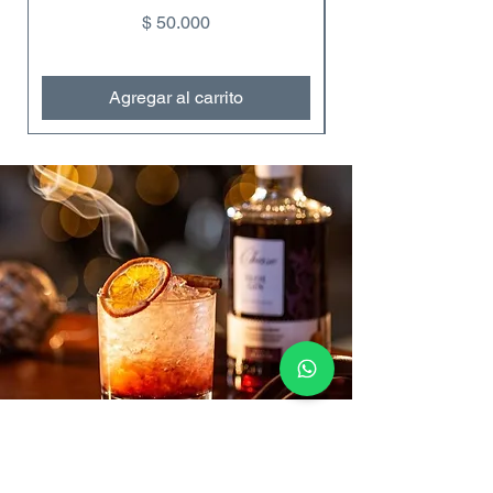
Precio
$ 50.000
Agregar al carrito
Contáctanos
VENTAS:
+57 322 4248048