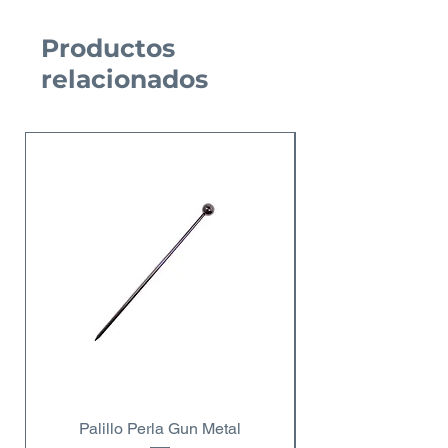
Productos
relacionados
Nuevo Producto
Palillo Perla Gun Metal
Copa de vino dobl